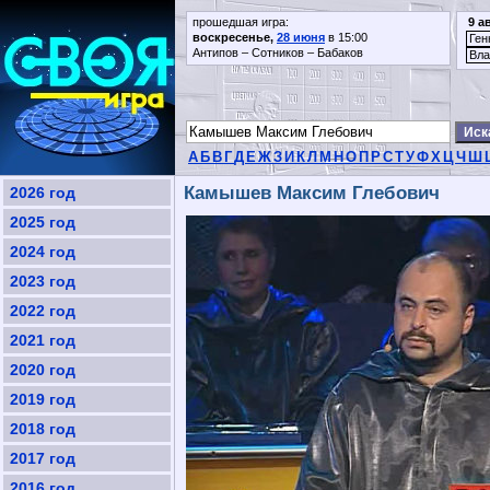
прошедшая игра:
9 а
воскресенье,
28 июня
в 15:00
Ген
Антипов – Сотников – Бабаков
Вла
А
Б
В
Г
Д
Е
Ж
З
И
К
Л
М
Н
О
П
Р
С
Т
У
Ф
Х
Ц
Ч
Ш
Камышев Максим Глебович
2026 год
2025 год
2024 год
2023 год
2022 год
2021 год
2020 год
2019 год
2018 год
2017 год
2016 год