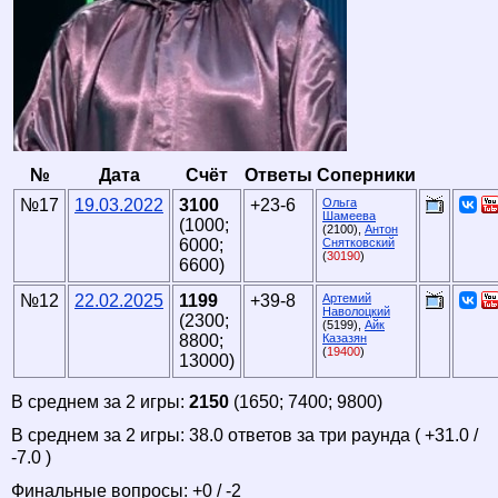
№
Дата
Счёт
Ответы
Соперники
№17
19.03.2022
3100
+23-6
Ольга
Шамеева
(1000;
(2100),
Антон
6000;
Снятковский
(
30190
)
6600)
№12
22.02.2025
1199
+39-8
Артемий
Наволоцкий
(2300;
(5199),
Айк
8800;
Казазян
(
19400
)
13000)
В среднем за 2 игры:
2150
(1650; 7400; 9800)
В среднем за 2 игры: 38.0 ответов за три раунда ( +31.0 /
-7.0 )
Финальные вопросы: +0 / -2