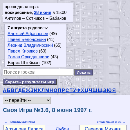
прошедшая игра:
воскресенье,
28 июня
в 15:00
Антипов – Сотников – Бабаков
7 августа
родились:
Алексей Афанасьев
(49)
Павел Белоножкин
(41)
Леонид Владимирский
(65)
Павел Кириков
(60)
Роман Оркодашвили
(43)
Борис Штейман
(102)
Скрыть результаты игр
А
Б
В
Г
Д
Е
Ж
З
И
К
Л
М
Н
О
П
Р
С
Т
У
Ф
Х
Ц
Ч
Ш
Щ
Э
Ю
Я
Своя Игра №3.6, 8 июня 1997 г.
← предыдущая игра
следующая игра →
Архипова Лариса
Дубов
Сахаров Михаил