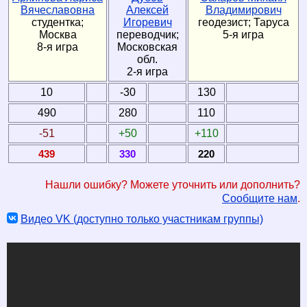
Вячеславовна
Алексей
Владимирович
студентка;
Игоревич
геодезист; Таруса
Москва
переводчик;
5-я игра
8-я игра
Московская
обл.
2-я игра
10
-30
130
490
280
110
-51
+50
+110
439
330
220
Нашли ошибку? Можете уточнить или дополнить?
Сообщите нам
.
Видео VK (доступно только участникам группы)