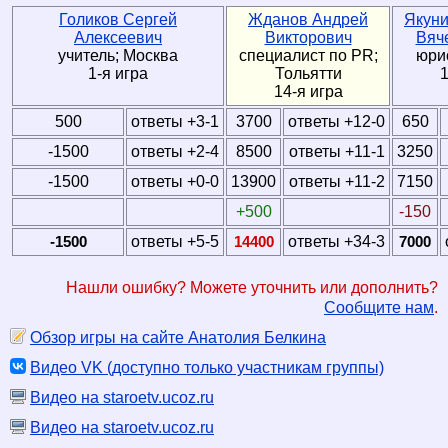
Голиков Сергей
Жданов Андрей
Якуни
Алексеевич
Викторович
Вяч
учитель; Москва
специалист по PR;
юри
1-я игра
Тольятти
1
14-я игра
500
ответы +3-1
3700
ответы +12-0
650
-1500
ответы +2-4
8500
ответы +11-1
3250
-1500
ответы +0-0
13900
ответы +11-2
7150
+500
-150
-1500
ответы +5-5
14400
ответы +34-3
7000
Нашли ошибку? Можете уточнить или дополнить?
Сообщите нам
.
Обзор игры на сайте Анатолия Белкина
Видео VK (доступно только участникам группы)
Видео на staroetv.ucoz.ru
Видео на staroetv.ucoz.ru