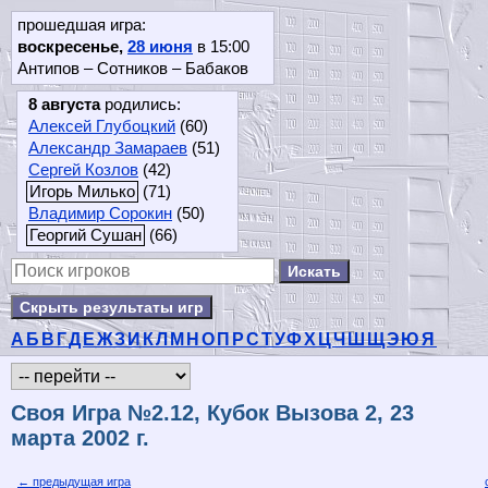
прошедшая игра:
воскресенье,
28 июня
в 15:00
Антипов – Сотников – Бабаков
8 августа
родились:
Алексей Глубоцкий
(60)
Александр Замараев
(51)
Сергей Козлов
(42)
Игорь Милько
(71)
Владимир Сорокин
(50)
Георгий Сушан
(66)
Скрыть результаты игр
А
Б
В
Г
Д
Е
Ж
З
И
К
Л
М
Н
О
П
Р
С
Т
У
Ф
Х
Ц
Ч
Ш
Щ
Э
Ю
Я
Своя Игра №2.12, Кубок Вызова 2, 23
марта 2002 г.
← предыдущая игра