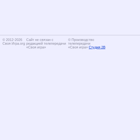
© 2012-2026
Сайт не связан с
© Производство
Своя Игра.org
редакцией телепередачи
телепередачи
«Своя игра»
«Своя игра»
Студия 2В