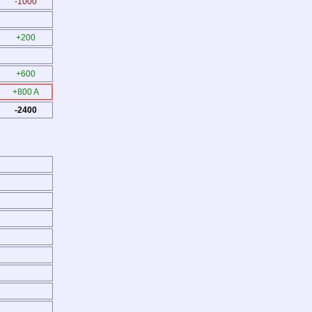
-1000
+200
+600
+800 A
-2400