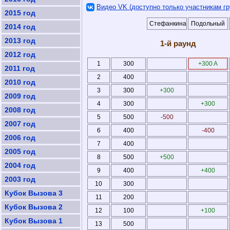
Видео VK (доступно только участникам гр
2015 год
Стефанкина
Подольный
2014 год
2013 год
1-й раунд
2012 год
1
300
+300 A
2011 год
2
400
2010 год
3
300
+300
2009 год
4
300
+300
2008 год
5
500
-500
2007 год
6
400
-400
2006 год
7
400
2005 год
8
500
+500
2004 год
9
400
+400
2003 год
10
300
Кубок Вызова 3
11
200
Кубок Вызова 2
12
100
+100
Кубок Вызова 1
13
500