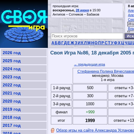
прошедшая игра:
8 а
воскресенье,
28 июня
в 15:00
Але
Антипов – Сотников – Бабаков
Але
Сер
Иго
Вла
Гео
А
Б
В
Г
Д
Е
Ж
З
И
К
Л
М
Н
О
П
Р
С
Т
У
Ф
Х
Ц
Ч
Ш
Своя Игра №86, 18 декабря 2005 г
2026 год
2025 год
← предыдущая игра
2024 год
Стефанкина Полина Вячеславов
менеджер; Москва
2023 год
1-я игра
2022 год
1-й раунд
500
ответы +3
2021 год
2-й раунд
300
ответы +7
2020 год
3-й раунд
1000
ответы +3
2019 год
финал
+999
2018 год
1999
итог
ответы +13
2017 год
Обзор игры на сайте Александра Успанов
2016 год