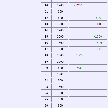
10
1200
-1200
11
600
12
600
+600
13
300
-300
14
1200
15
1500
+1500
16
1500
+1500
17
300
+300
18
1500
+1500
19
1500
20
600
+600
21
1200
22
900
23
1500
24
600
25
300
26
300