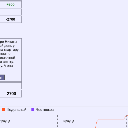
+300
-2700
ре Никиты
ый день у
ла квартиру;
лостно
восточной
 взятку.
у. А она —
ты
-2700
Подольный
Честноков
2 раунд
3 раунд