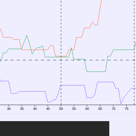
30
35
40
45
50
55
60
65
70
75