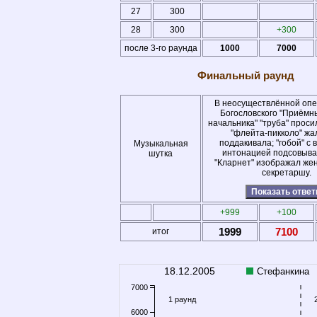
27
300
28
300
+300
после 3-го раунда
1000
7000
Финальный раунд
В неосуществлённой опе
Богословского "Приёмн
начальника" "труба" проси
"флейта-пикколо" жа
поддакивала; "гобой" с 
Музыкальная
интонацией подсовывал
шутка
"Кларнет" изображал жен
секретаршу.
Показать отве
+999
+100
1999
7100
итог
18.12.2005
Стефанкина
7000
1 раунд
6000