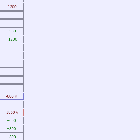
-1200
+300
+1200
-600 K
-1500 A
+600
+300
+300