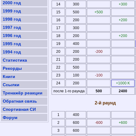
2000 год
14
300
+300
1999 год
15
500
+500
1998 год
16
200
+200
1997 год
17
300
1996 год
18
200
+200
1995 год
19
400
1994 год
20
200
-200
21
200
Статистика
22
500
Рекорды
23
100
-100
Книги
24
200
+1000 K
Ссылки
после 1-го раунда
500
2400
Тренажёр реакции
Обратная связь
2-й раунд
Спортивная СИ
1
400
Форум
2
600
-600
+600
3
600