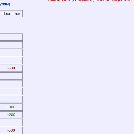
уппы)
Честноков
-500
+300
+200
-500