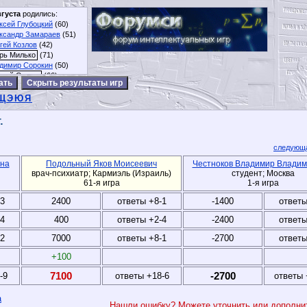
вгуста
родились:
ксей Глубоцкий
(60)
ксандр Замараев
(51)
гей Козлов
(42)
рь Милько
(71)
димир Сорокин
(50)
ргий Сушан
(66)
Скрыть результаты игр
Щ
Э
Ю
Я
.
следующа
на
Подольный Яков Моисеевич
Честноков Владимир Владим
врач-психиатр; Кармиэль (Израиль)
студент; Москва
61-я игра
1-я игра
-3
2400
ответы +8-1
-1400
ответы
-4
400
ответы +2-4
-2400
ответы
-2
7000
ответы +8-1
-2700
ответы
+100
7100
-2700
-9
ответы +18-6
ответы 
а
Нашли ошибку? Можете уточнить или дополн