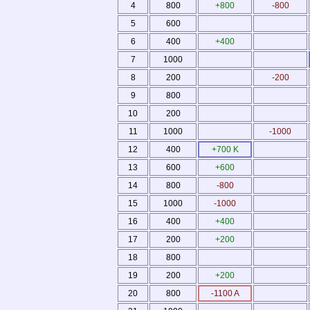
4
800
+800
-800
5
600
6
400
+400
7
1000
8
200
-200
9
800
10
200
11
1000
-1000
12
400
+700 K
13
600
+600
14
800
-800
15
1000
-1000
16
400
+400
17
200
+200
18
800
19
200
+200
20
800
-1100 A