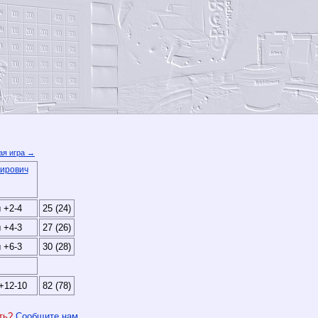
я игра →
ирович
 +2-4
25 (24)
 +4-3
27 (26)
 +6-3
30 (28)
+12-10
82 (78)
ить?
Сообщите нам
.