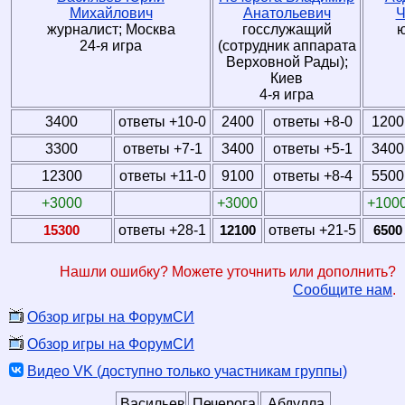
Михайлович
Анатольевич
Ч
журналист; Москва
госслужащий
ю
24-я игра
(сотрудник аппарата
Верховной Рады);
Киев
4-я игра
3400
ответы +10-0
2400
ответы +8-0
1200
3300
ответы +7-1
3400
ответы +5-1
3400
12300
ответы +11-0
9100
ответы +8-4
5500
+3000
+3000
+100
15300
ответы +28-1
12100
ответы +21-5
6500
Нашли ошибку? Можете уточнить или дополнить?
Сообщите нам
.
Обзор игры на ФорумСИ
Обзор игры на ФорумСИ
Видео VK (доступно только участникам группы)
Васильев
Печерога
Абдулла