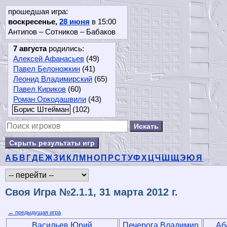
прошедшая игра:
воскресенье,
28 июня
в 15:00
Антипов – Сотников – Бабаков
7 августа
родились:
Алексей Афанасьев
(49)
Павел Белоножкин
(41)
Леонид Владимирский
(65)
Павел Кириков
(60)
Роман Оркодашвили
(43)
Борис Штейман
(102)
Скрыть результаты игр
А
Б
В
Г
Д
Е
Ж
З
И
К
Л
М
Н
О
П
Р
С
Т
У
Ф
Х
Ц
Ч
Ш
Щ
Э
Ю
Я
Своя Игра №2.1.1, 31 марта 2012 г.
← предыдущая игра
Васильев Юрий
Печерога Владимир
Аб