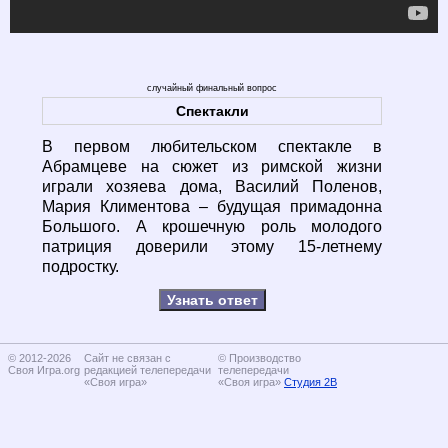
случайный финальный вопрос
Спектакли
В первом любительском спектакле в
Абрамцеве на сюжет из римской жизни
играли хозяева дома, Василий Поленов,
Мария Климентова – будущая примадонна
Большого. А крошечную роль молодого
патриция доверили этому 15-летнему
подростку.
Узнать ответ
© 2012-2026
Сайт не связан с
© Производство
Своя Игра.org
редакцией телепередачи
телепередачи
«Своя игра»
«Своя игра»
Студия 2В