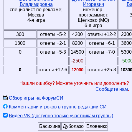
Владимировна
Игоревич
Ва
специалист по рекламе;
инженер-
Москва
программист;
4-я игра
Щёлково (МО)
6-я игра
300
ответы +5-2
4200
ответы +12-2
2300
1300
ответы +2-1
8200
ответы +6-1
3600
0
ответы +5-3
14500
ответы +7-0
5300
-2500
+500
0
ответы +12-6
12000
ответы +25-3
1030
Нашли ошибку? Можете уточнить или дополнить?
Сообщите нам
.
Обзор игры на ФорумСИ
Комментарии игроков в группе редакции СИ
Видео VK (доступно только участникам группы)
Басихина
Дуболазов
Еловенко