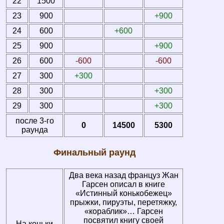
22
1500
23
900
+900
24
600
+600
25
900
+900
26
600
-600
-600
27
300
+300
28
300
+300
29
300
+300
после 3-го
0
14500
5300
раунда
Финальный раунд
Два века назад француз Жан
Гарсен описал в книге
«Истинный конькобежец»
прыжки, пируэты, перетяжку,
«кораблик»… Гарсен
посвятил книгу своей
На коньки