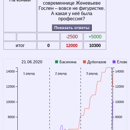
современнице Женевьеве
Гослен – вовсе не фигуристке.
А какая у неё была
профессия?
Показать ответы
-2500
+5000
итог
0
12000
10300
21.06.2020
Басихина
Дуболазов
Еловен
14000
14000
1 раунд
2 раунд
3 раунд
12000
12000
10000
10000
8000
8000