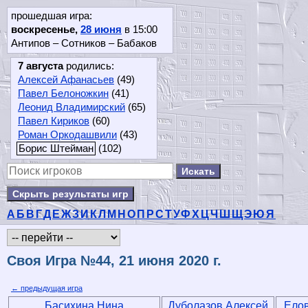
прошедшая игра:
воскресенье,
28 июня
в 15:00
Антипов – Сотников – Бабаков
7 августа
родились:
Алексей Афанасьев
(49)
Павел Белоножкин
(41)
Леонид Владимирский
(65)
Павел Кириков
(60)
Роман Оркодашвили
(43)
Борис Штейман
(102)
Скрыть результаты игр
А
Б
В
Г
Д
Е
Ж
З
И
К
Л
М
Н
О
П
Р
С
Т
У
Ф
Х
Ц
Ч
Ш
Щ
Э
Ю
Я
Своя Игра №44, 21 июня 2020 г.
← предыдущая игра
Басихина Нина
Дуболазов Алексей
Елов