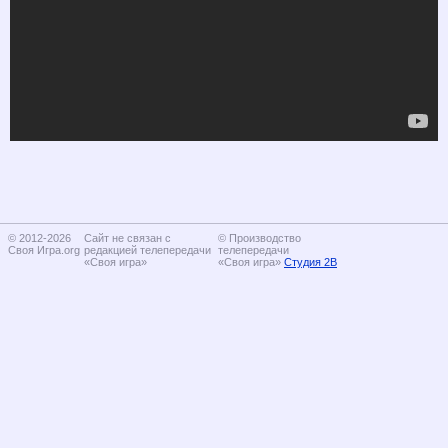
© 2012-2026
Сайт не связан с
© Производство
Своя Игра.org
редакцией телепередачи
телепередачи
«Своя игра»
«Своя игра»
Студия 2В