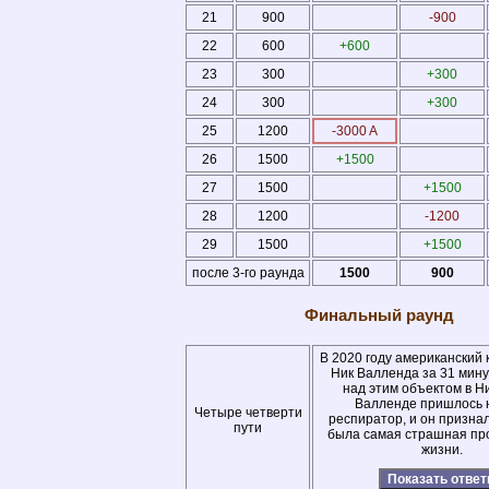
21
900
-900
22
600
+600
23
300
+300
24
300
+300
25
1200
-3000 A
26
1500
+1500
27
1500
+1500
28
1200
-1200
29
1500
+1500
после 3-го раунда
1500
900
Финальный раунд
В 2020 году американский
Ник Валленда за 31 мин
над этим объектом в Ни
Валленде пришлось 
Четыре четверти
респиратор, и он признал
пути
была самая страшная про
жизни.
Показать отве