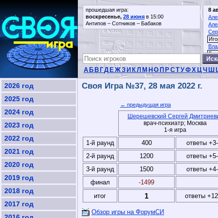
прошедшая игра:
8 а
воскресенье,
28 июня
в 15:00
Але
Антипов – Сотников – Бабаков
Але
Сер
Иго
Вла
Гео
А
Б
В
Г
Д
Е
Ж
З
И
К
Л
М
Н
О
П
Р
С
Т
У
Ф
Х
Ц
Ч
Ш
Своя Игра №37, 28 мая 2022 г.
2026 год
2025 год
← предыдущая игра
2024 год
Шерешевский Сергей Дмитриев
врач-психиатр; Москва
2023 год
1-я игра
2022 год
1-й раунд
400
ответы +3
2021 год
2-й раунд
1200
ответы +5
2020 год
3-й раунд
1500
ответы +4
2019 год
финал
-1499
2018 год
1
итог
ответы +12
2017 год
Обзор игры на ФорумСИ
2016 год