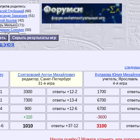
вгуста
родились:
ксей Глубоцкий
(60)
ксандр Замараев
(51)
гей Козлов
(42)
рь Милько
(71)
димир Сорокин
(50)
ргий Сушан
(66)
Скрыть результаты игр
Щ
Э
Ю
Я
следующа
ич
Снятковский Антон Михайлович
Кулакова Юлия Михайло
редактор; Санкт-Петербург
учитель; Ярославль
31-я игра
4-я игра
-1
3300
ответы +12-2
1700
ответы
-1
7300
ответы +13-4
6700
ответы
-4
900
ответы +12-6
6700
ответы
+110
-3600
1010
3100
-6
ответы +37-12
ответы
Нашли ошибку? Можете уточнить или дополн