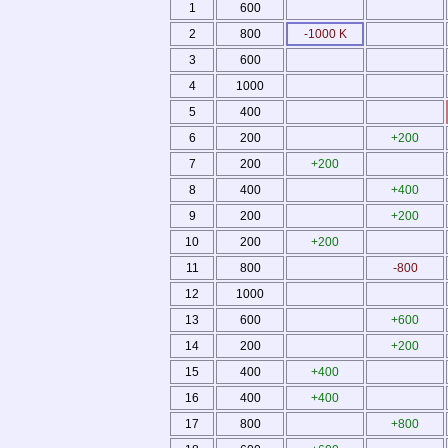
1
600
2
800
-1000 K
3
600
4
1000
5
400
6
200
+200
7
200
+200
8
400
+400
9
200
+200
10
200
+200
11
800
-800
12
1000
13
600
+600
14
200
+200
15
400
+400
16
400
+400
17
800
+800