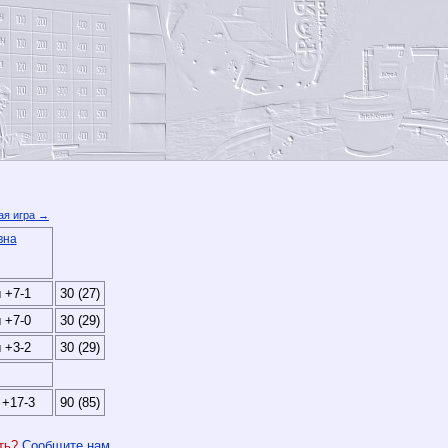
я игра →
вна
 +7-1
30 (27)
 +7-0
30 (29)
 +3-2
30 (29)
 +17-3
90 (85)
ить?
Сообщите нам
.