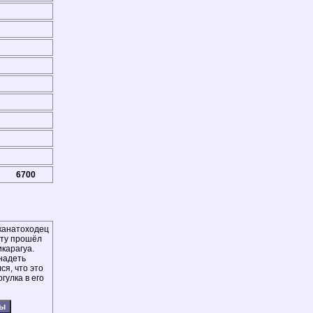
6700
 канатоходец
уту прошёл
карагуа.
надеть
ся, что это
гулка в его
ты