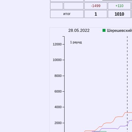
-1499
+110
1
1010
итог
28.05.2022
Шерешевский
1 раунд
12000
10000
8000
6000
4000
2000