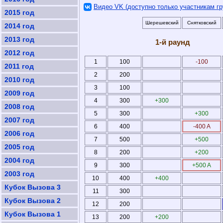
Видео VK (доступно только участникам гр
2015 год
Шерешевский
Снятковский
2014 год
2013 год
1-й раунд
2012 год
1
100
-100
2011 год
2
200
2010 год
3
100
2009 год
4
300
+300
2008 год
5
300
+300
2007 год
6
400
-400 A
2006 год
7
500
+500
2005 год
8
200
+200
2004 год
9
300
+500 A
2003 год
10
400
+400
Кубок Вызова 3
11
300
Кубок Вызова 2
12
200
Кубок Вызова 1
13
200
+200