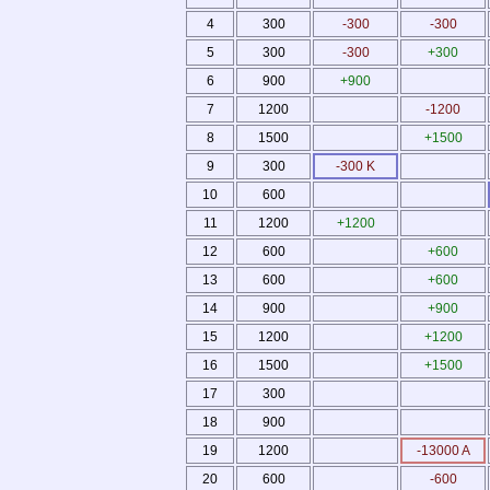
4
300
-300
-300
5
300
-300
+300
6
900
+900
7
1200
-1200
8
1500
+1500
9
300
-300 K
10
600
11
1200
+1200
12
600
+600
13
600
+600
14
900
+900
15
1200
+1200
16
1500
+1500
17
300
18
900
19
1200
-13000 A
20
600
-600