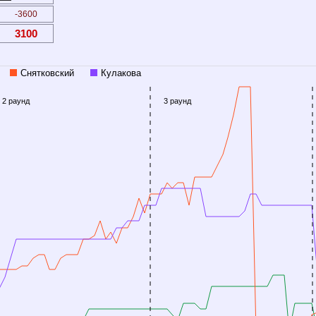
-3600
3100
Снятковский
Кулакова
2 раунд
3 раунд