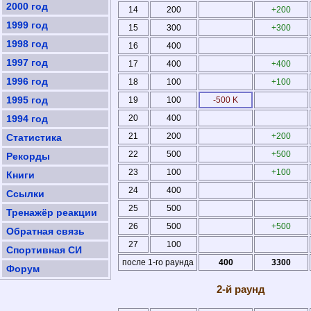
2000 год
14
200
+200
1999 год
15
300
+300
1998 год
16
400
1997 год
17
400
+400
1996 год
18
100
+100
1995 год
19
100
-500 K
1994 год
20
400
21
200
+200
Статистика
22
500
+500
Рекорды
23
100
+100
Книги
24
400
Ссылки
25
500
Тренажёр реакции
26
500
+500
Обратная связь
27
100
Спортивная СИ
после 1-го раунда
400
3300
Форум
2-й раунд