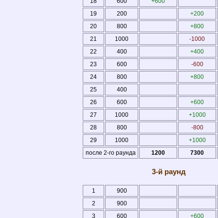
18
600
+600
19
200
+200
20
800
+800
21
1000
-1000
22
400
+400
23
600
-600
24
800
+800
25
400
26
600
+600
27
1000
+1000
28
800
-800
29
1000
+1000
после 2-го раунда
1200
7300
3-й раунд
1
900
2
900
3
600
+600