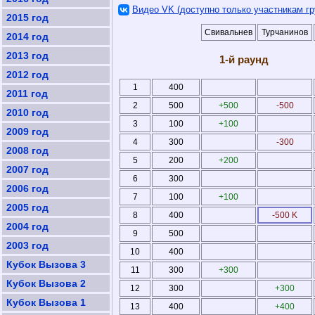
Видео VK (доступно только участникам гр
2015 год
Свивальнев
Турчанинов
2014 год
2013 год
1-й раунд
2012 год
1
400
2011 год
2
500
+500
-500
2010 год
3
100
+100
2009 год
4
300
-300
2008 год
5
200
+200
2007 год
6
300
2006 год
7
100
+100
2005 год
8
400
-500 K
2004 год
9
500
2003 год
10
400
Кубок Вызова 3
11
300
+300
Кубок Вызова 2
12
300
+300
Кубок Вызова 1
13
400
+400