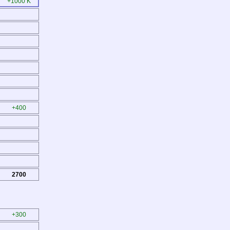
+1000 K
+400
2700
+300