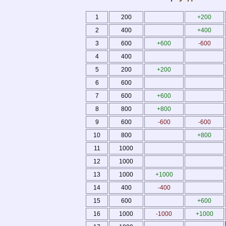
1
200
+200
2
400
+400
3
600
+600
-600
4
400
5
200
+200
6
600
7
600
+600
8
800
+800
9
600
-600
-600
10
800
+800
11
1000
12
1000
13
1000
+1000
14
400
-400
15
600
+600
16
1000
-1000
+1000