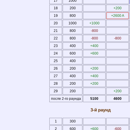
17
1000
18
200
+200
19
800
+2600 A
20
1000
+1000
21
800
-800
22
800
-800
-800
23
400
+400
24
600
+600
25
400
26
200
+200
27
400
+400
28
200
+200
29
200
+200
после 2-го раунда
5100
4600
3-й раунд
1
300
2
600
+600
-600