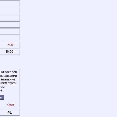
-600
5400
был заселён
сновавшими
е название
нием этого
ном
е.
ты
-5359
41