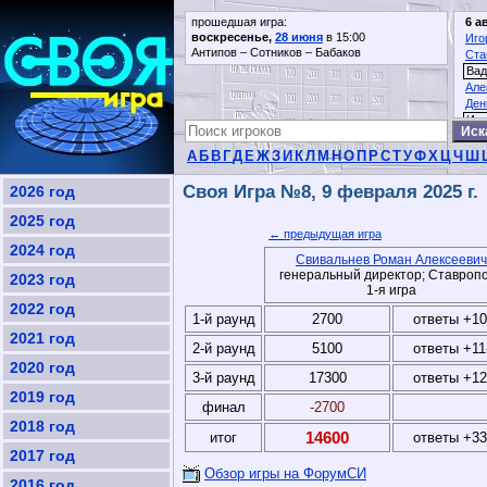
прошедшая игра:
6 а
воскресенье,
28 июня
в 15:00
Иго
Антипов – Сотников – Бабаков
Ста
Вад
Але
Ден
Иго
А
Б
В
Г
Д
Е
Ж
З
И
К
Л
М
Н
О
П
Р
С
Т
У
Ф
Х
Ц
Ч
Ш
Своя Игра №8, 9 февраля 2025 г.
2026 год
2025 год
← предыдущая игра
2024 год
Свивальнев Роман Алексеевич
генеральный директор; Ставроп
2023 год
1-я игра
2022 год
1-й раунд
2700
ответы +10
2021 год
2-й раунд
5100
ответы +11
2020 год
3-й раунд
17300
ответы +12
2019 год
финал
-2700
2018 год
14600
итог
ответы +33
2017 год
Обзор игры на ФорумСИ
2016 год