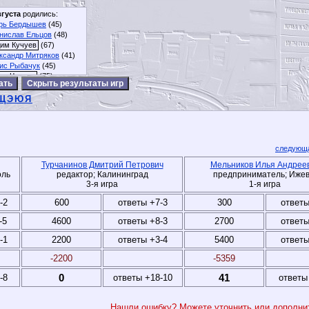
вгуста
родились:
рь Бердышев
(45)
нислав Ельцов
(48)
им Кучуев
(67)
ксандр Митряков
(41)
ис Рыбачук
(45)
рь Чернов
(75)
Скрыть результаты игр
Щ
Э
Ю
Я
следующа
Турчанинов Дмитрий Петрович
Мельников Илья Андрее
оль
редактор; Калининград
предприниматель; Ижев
3-я игра
1-я игра
-2
600
ответы +7-3
300
ответы
-5
4600
ответы +8-3
2700
ответы
-1
2200
ответы +3-4
5400
ответы
-2200
-5359
0
41
-8
ответы +18-10
ответы
Нашли ошибку? Можете уточнить или дополн