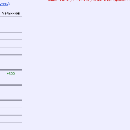
уппы)
Мельников
+300