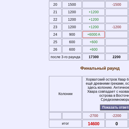
20
1500
-1500
21
1200
+1200
22
1200
+1200
23
1200
+1200
-1200
24
900
+6000 A
25
600
+600
26
600
+600
после 3-го раунда
17300
2200
Финальный раунд
Хорватский остров Хвар 
ещё древними греками, о
здесь колонию. Антично
Хвара совпадает с назва
Колонии
острова в Восточ
Средиземноморь
Показать отве
-2700
-2200
14600
0
итог