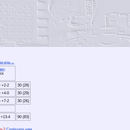
я игра →
вич
ск
 +2-2
30 (28)
 +4-0
30 (29)
 +7-2
30 (26)
 +13-4
90 (83)
ить?
Сообщите нам
.