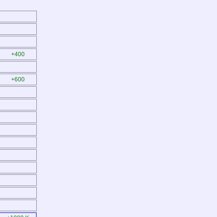
+400
+600