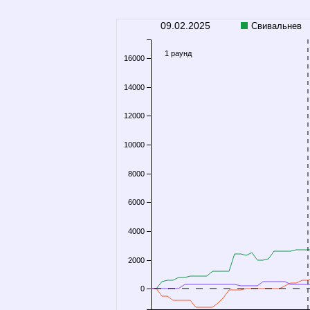
09.02.2025
Свивальнев
1 раунд
16000
14000
12000
10000
8000
6000
4000
2000
0