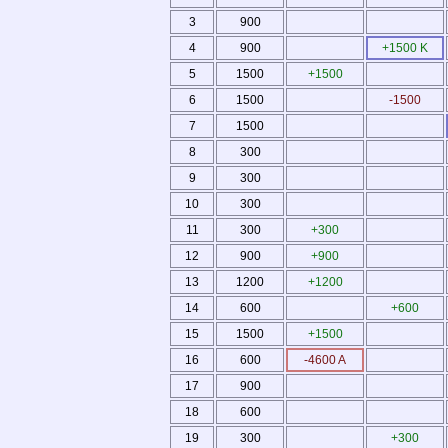
3
900
4
900
+1500 K
5
1500
+1500
6
1500
-1500
7
1500
8
300
9
300
10
300
11
300
+300
12
900
+900
13
1200
+1200
14
600
+600
15
1500
+1500
16
600
-4600 A
17
900
18
600
19
300
+300