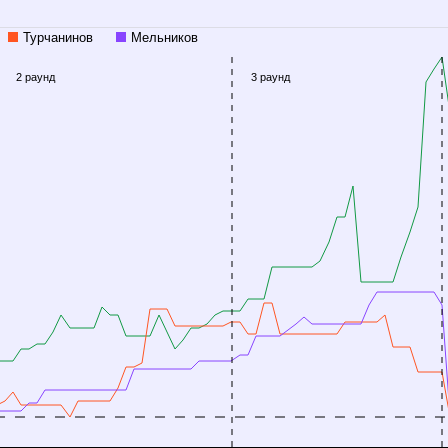
Турчанинов
Мельников
2 раунд
3 раунд