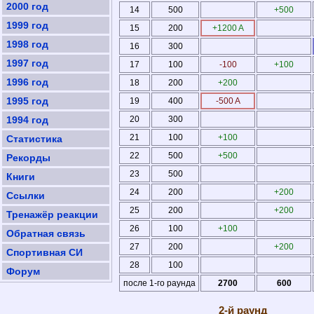
2000 год
14
500
+500
1999 год
15
200
+1200 A
1998 год
16
300
1997 год
17
100
-100
+100
1996 год
18
200
+200
1995 год
19
400
-500 A
1994 год
20
300
21
100
+100
Статистика
22
500
+500
Рекорды
23
500
Книги
24
200
+200
Ссылки
25
200
+200
Тренажёр реакции
26
100
+100
Обратная связь
27
200
+200
Спортивная СИ
28
100
Форум
после 1-го раунда
2700
600
2-й раунд